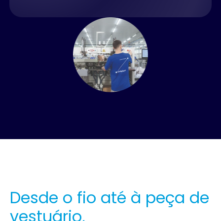
Desde o fio até à peça de
vestuário,