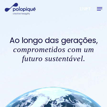
Skip
Men
to
EN
PT
main
content
Ao longo das gerações,
comprometidos com um
futuro sustentável.