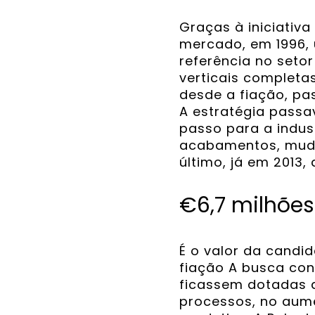
Graças à iniciativ
mercado, em 1996, 
referência no seto
verticais completa
desde a fiação, pa
A estratégia passa
passo para a indus
acabamentos, mudo
último, já em 2013,
€6,7 milhões
É o valor da candi
fiação A busca con
ficassem dotadas d
processos, no aume