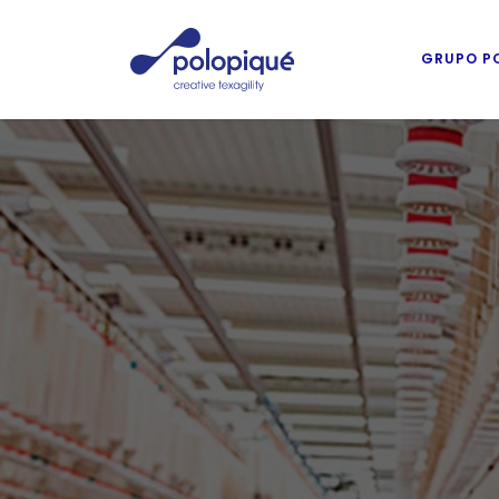
Skip
to
GRUPO P
main
content