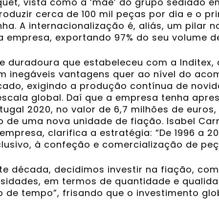
iquet, vista como a ‘mãe’ do grupo sediado e
oduzir cerca de 100 mil peças por dia e o pr
a. A internacionalização é, aliás, um pilar n
a empresa, exportando 97% do seu volume de
 e duradoura que estabeleceu com a Inditex, 
m inegáveis vantagens quer ao nível do ac
ado, exigindo a produção contínua de novida
escala global. Daí que a empresa tenha apr
ugal 2020, no valor de 6,7 milhões de euros,
o de uma nova unidade de fiação. Isabel Carn
mpresa, clarifica a estratégia: “De 1996 a 20
lusivo, à confeção e comercialização de peç
te década, decidimos investir na fiação, com
ssidades, em termos de quantidade e qualida
 de tempo”, frisando que o investimento glob