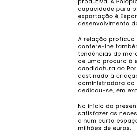
produtiva. A Polop
capacidade para pr
exportação é Espanh
desenvolvimento d
A relação profícua
confere-lhe també
tendências de merc
de uma procura à 
candidatura ao Port
destinado à criaçã
administradora da e
dedicou-se, em exc
No início da presen
satisfazer as nece
e num curto espaço
milhões de euros.