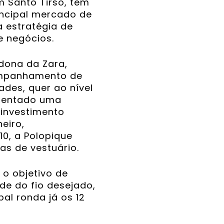
m Santo Tirso, tem
incipal mercado de
a estratégia de
 negócios.
dona da Zara,
ompanhamento de
des, quer ao nível
esentado uma
 investimento
eiro,
10, a Polopique
as de vestuário.
 o objetivo de
de do fio desejado,
al ronda já os 12