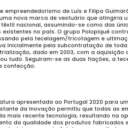
a e empreendedorismo de Luís e Filipa Guimar
uma nova marca de vestuário que atingiria 
r têxtil nacional, assumindo-se como das úni
s existentes no país. O grupo Polopiqué cont
ssando pela tecelagem/tricotagem e ultimaç
va inicialmente pela subcontratação de tod
trialização, dado em 2003, com a aquisiçã
u tudo. Seguiram-se as duas fiações, a tec
 a confecção.
datura apresentada ao Portugal 2020 para u
stante da inovação permitiu que todas as 
a mais recente tecnologia, resultando na o
nto da qualidade dos produtos fabricados e