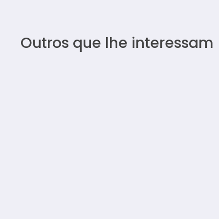
Outros que lhe interessam
FEIRA / TÊXTEIS LAR
Polopiqué - Maison &
Objet 2025
PARIS
VER MAIS